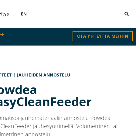
ritys
EN
OTA YHTEYTTÄ MEIHIN
TTEET |
JAUHEIDEN ANNOSTELU
owdea
asyCleanFeeder
omatisoi jauhemateriaalin annostelu Powdea
CleanFeeder jauhesyöttimellä. Volumetrinen tai
imetrinen annostelu.