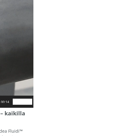
00:14
– kaikilla
dea Fluidi™