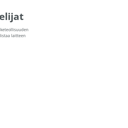
lijat
iketeollisuuden
istaa laitteen