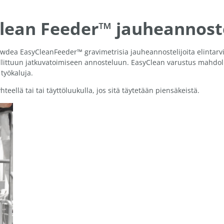
ean Feeder™ jauheannoste
ea EasyCleanFeeder™ gravimetrisia jauheannostelijoita elintarv
llittuun jatkuvatoimiseen annosteluun. EasyClean varustus mahdoll
työkaluja.
teellä tai tai täyttöluukulla, jos sitä täytetään piensäkeistä.