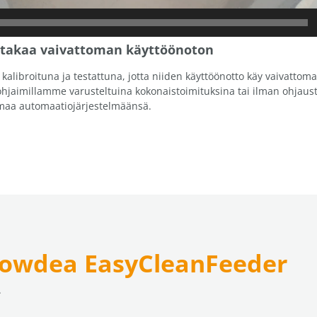
e takaa vaivattoman käyttöönoton
kalibroituna ja testattuna, jotta niiden käyttöönotto käy vaivattom
jaimillamme varusteltuina kokonaistoimituksina tai ilman ohjausta
omaa automaatiojärjestelmäänsä.
owdea EasyCleanFeeder
.