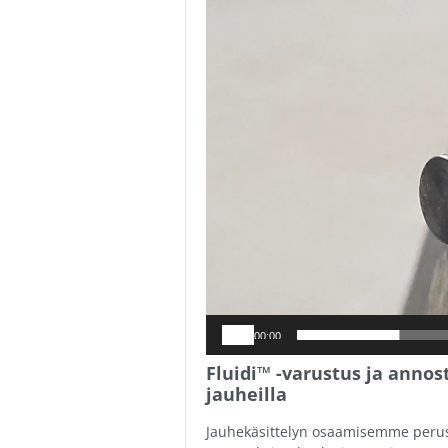
00:00
Fluidi™ -varustus ja annos
jauheilla
Jauhekäsittelyn osaamisemme perust