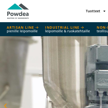
Tuotteet
ARTISAN LINE
INDUSTRIAL LINE
NON-
pienille leipomoille
leipomoille & ruokatehtaille
teollis