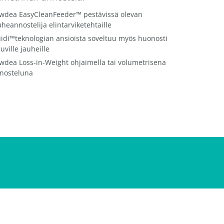
wdea EasyCleanFeeder™ pestävissä olevan
uheannostelija elintarviketehtaille
uidi™teknologian ansioista soveltuu myös huonosti
luville jauheille
wdea Loss-in-Weight ohjaimella tai volumetrisena
nosteluna