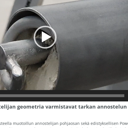
telijan geometria varmistavat tarkan annostelun 
eella muotoillun annostelijan pohjaosan sekä edistyksellisen Pow