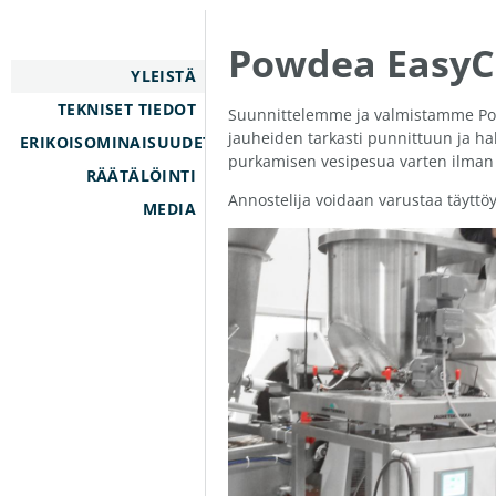
Powdea EasyCl
YLEISTÄ
TEKNISET TIEDOT
Suunnittelemme ja valmistamme Powd
jauheiden tarkasti punnittuun ja ha
ERIKOISOMINAISUUDET
purkamisen vesipesua varten ilman 
RÄÄTÄLÖINTI
Annostelija voidaan varustaa täyttöyh
MEDIA