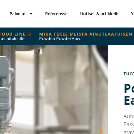
Palvelut
Referenssit
Uutiset & artikkelit
Y
FOOD LINE
MIKÄ TEKEE MEISTÄ AINUTLAATUISEN
uuslaitoksille
Powdea PowderHow
TUO
P
E
Aut
Easy
grav