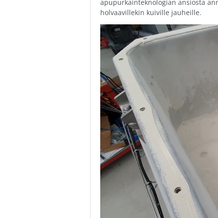
apupurkainteknologian ansiosta anno
holvaavillekin kuiville jauheille.
Videotoistin