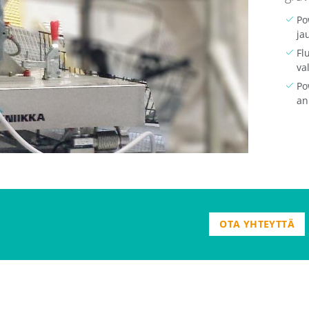
Po
ja
Fl
va
Po
an
OTA YHTEYTTÄ