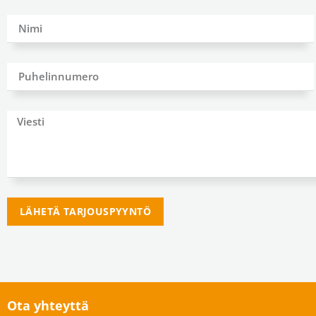
LÄHETÄ TARJOUSPYYNTÖ
Ota yhteyttä