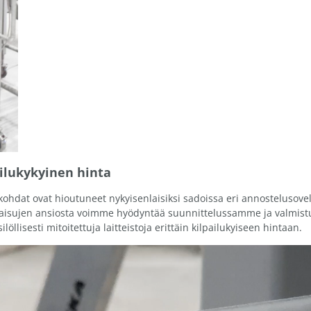
ailukykyinen hinta
kohdat ovat hioutuneet nykyisenlaisiksi sadoissa eri annostelusove
kaisujen ansiosta voimme hyödyntää suunnittelussamme ja valmist
löllisesti mitoitettuja laitteistoja erittäin kilpailukyiseen hintaan.