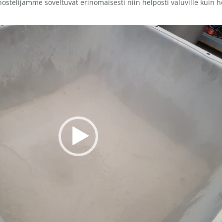
stelijamme soveltuvat erinomaisesti niin helposti valuville kuin h