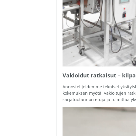
Vakioidut ratkaisut – kilp
Annostelijoidemme tekniset yksityis
kokemuksen myötä. Vakioitujen rat
sarjatuotannon etuja ja toimittaa yksi
Videotoistin