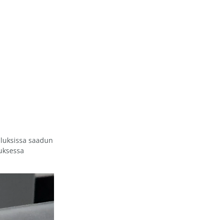
lluksissa saadun
uksessa