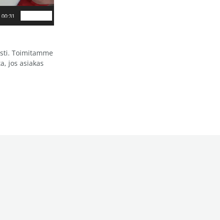
00:31
asti. Toimitamme
, jos asiakas