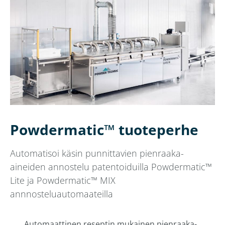
Powdermatic™ tuoteperhe
Automatisoi käsin punnittavien pienraaka-
aineiden annostelu patentoiduilla Powdermatic™
Lite ja Powdermatic™ MIX
annnosteluautomaateilla
Automaattinen reseptin mukainen pienraaka-