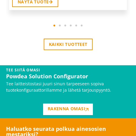
NÄYTÄ TUOTE
KAIKKI TUOTTEET
TEE SIITÄ OMASI
Powdea Solution Configurator
Tee laitteistostasi juuri sinun tarpeeseen sopiva
tuotekonfiguraattorillamme ja lähetä tarjouspyyntö.
RAKENNA OMASI
Haluatko seurata polkua ainesosien
mestariksi?