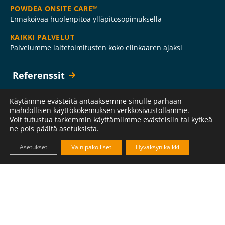
POWDEA ONSITE CARE™
Ennakoivaa huolenpitoa ylläpitosopimuksella
KAIKKI PALVELUT
Palvelumme laitetoimitusten koko elinkaaren ajaksi
Referenssit
Uutiset & artikkelit
Käytämme evästeitä antaaksemme sinulle parhaan
mahdollisen käyttökokemuksen verkkosivustollamme.
Yritys
Voit tutustua tarkemmin käyttämiimme evästeisiin tai kytkeä
ne pois päältä asetuksista.
MIKÄ TEKEE MEISTÄ AINUTLAATUISEN
Powdea PowderHow
Asetukset
Vain pakolliset
Hyväksyn kaikki
TIETOA MEISTÄ
Yritys
OTA YHTEYTTÄ
HelpDesk, Service Hotline, myynnin ja halllinnon
yhteystiedot