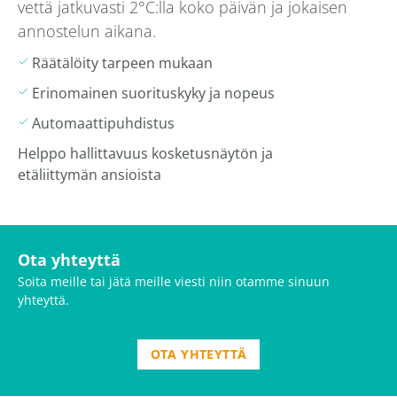
vettä jatkuvasti 2°C:lla koko päivän ja jokaisen
annostelun aikana.
Räätälöity tarpeen mukaan
Erinomainen suorituskyky ja nopeus
Automaattipuhdistus
Helppo hallittavuus kosketusnäytön ja
etäliittymän ansioista
Ota yhteyttä
Soita meille tai jätä meille viesti niin otamme sinuun
yhteyttä.
OTA YHTEYTTÄ