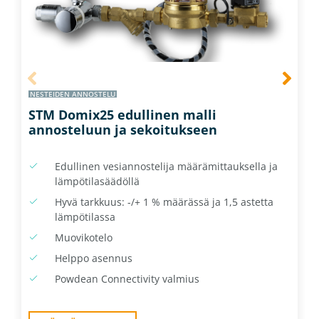
NESTEIDEN ANNOSTELU
STM Domix25 edullinen malli
annosteluun ja sekoitukseen
Edullinen vesiannostelija määrämittauksella ja
lämpötilasäädöllä
Hyvä tarkkuus: -/+ 1 % määrässä ja 1,5 astetta
lämpötilassa
Muovikotelo
Helppo asennus
Powdean Connectivity valmius