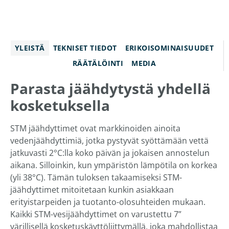
YLEISTÄ
TEKNISET TIEDOT
ERIKOISOMINAISUUDET
RÄÄTÄLÖINTI
MEDIA
Parasta jäähdytystä yhdellä
kosketuksella
STM jäähdyttimet ovat markkinoiden ainoita
vedenjäähdyttimiä, jotka pystyvät syöttämään vettä
jatkuvasti 2°C:lla koko päivän ja jokaisen annostelun
aikana. Silloinkin, kun ympäristön lämpötila on korkea
(yli 38°C). Tämän tuloksen takaamiseksi STM-
jäähdyttimet mitoitetaan kunkin asiakkaan
erityistarpeiden ja tuotanto-olosuhteiden mukaan.
Kaikki STM-vesijäähdyttimet on varustettu 7”
värillisellä kosketuskäyttöliittymällä, joka mahdollistaa