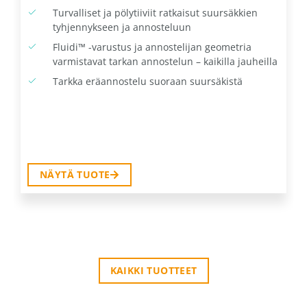
Turvalliset ja pölytiiviit ratkaisut suursäkkien
tyhjennykseen ja annosteluun
Fluidi™ -varustus ja annostelijan geometria
varmistavat tarkan annostelun – kaikilla jauheilla
Tarkka eräannostelu suoraan suursäkistä
NÄYTÄ TUOTE
KAIKKI TUOTTEET