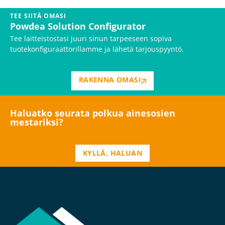
TEE SIITÄ OMASI
Powdea Solution Configurator
Tee laitteistostasi juuri sinun tarpeeseen sopiva
tuotekonfiguraattorillamme ja lähetä tarjouspyyntö.
RAKENNA OMASI
Haluatko seurata polkua ainesosien
mestariksi?
KYLLÄ, HALUAN