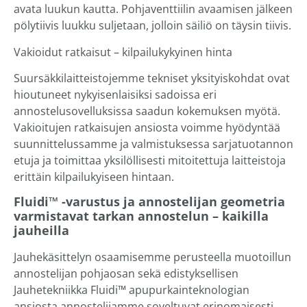
avata luukun kautta. Pohjaventtiilin avaamisen jälkeen
pölytiivis luukku suljetaan, jolloin säiliö on täysin tiivis.
Vakioidut ratkaisut – kilpailukykyinen hinta
Suursäkkilaitteistojemme tekniset yksityiskohdat ovat
hioutuneet nykyisenlaisiksi sadoissa eri
annostelusovelluksissa saadun kokemuksen myötä.
Vakioitujen ratkaisujen ansiosta voimme hyödyntää
suunnittelussamme ja valmistuksessa sarjatuotannon
etuja ja toimittaa yksilöllisesti mitoitettuja laitteistoja
erittäin kilpailukyiseen hintaan.
Fluidi™ -varustus ja annostelijan geometria
varmistavat tarkan annostelun – kaikilla
jauheilla
Jauhekäsittelyn osaamisemme perusteella muotoillun
annostelijan pohjaosan sekä edistyksellisen
Jauhetekniikka Fluidi™ apupurkainteknologian
ansiosta annostelijamme soveltuvat erinomaisesti