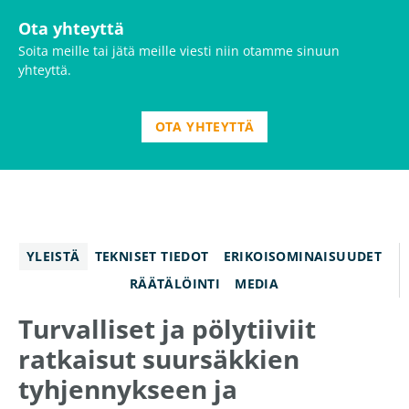
Ota yhteyttä
Soita meille tai jätä meille viesti niin otamme sinuun
yhteyttä.
OTA YHTEYTTÄ
YLEISTÄ
TEKNISET TIEDOT
ERIKOISOMINAISUUDET
RÄÄTÄLÖINTI
MEDIA
Turvalliset ja pölytiiviit
ratkaisut suursäkkien
tyhjennykseen ja