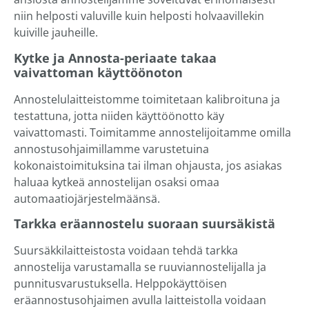
niin helposti valuville kuin helposti holvaavillekin
kuiville jauheille.
Kytke ja Annosta-periaate takaa
vaivattoman käyttöönoton
Annostelulaitteistomme toimitetaan kalibroituna ja
testattuna, jotta niiden käyttöönotto käy
vaivattomasti. Toimitamme annostelijoitamme omilla
annostusohjaimillamme varustetuina
kokonaistoimituksina tai ilman ohjausta, jos asiakas
haluaa kytkeä annostelijan osaksi omaa
automaatiojärjestelmäänsä.
Tarkka eräannostelu suoraan suursäkistä
Suursäkkilaitteistosta voidaan tehdä tarkka
annostelija varustamalla se ruuviannostelijalla ja
punnitusvarustuksella. Helppokäyttöisen
eräannostusohjaimen avulla laitteistolla voidaan