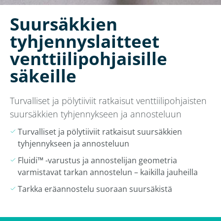
Suursäkkien
tyhjennyslaitteet
venttiilipohjaisille
säkeille
Turvalliset ja pölytiiviit ratkaisut venttiilipohjaisten
suursäkkien tyhjennykseen ja annosteluun
Turvalliset ja pölytiiviit ratkaisut suursäkkien
tyhjennykseen ja annosteluun
Fluidi™ -varustus ja annostelijan geometria
varmistavat tarkan annostelun – kaikilla jauheilla
Tarkka eräannostelu suoraan suursäkistä