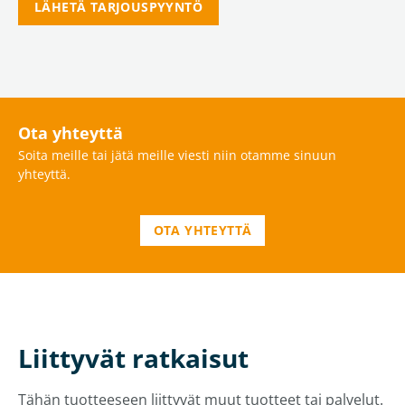
LÄHETÄ TARJOUSPYYNTÖ
Ota yhteyttä
Soita meille tai jätä meille viesti niin otamme sinuun
yhteyttä.
OTA YHTEYTTÄ
Liittyvät ratkaisut
Tähän tuotteeseen liittyvät muut tuotteet tai palvelut.