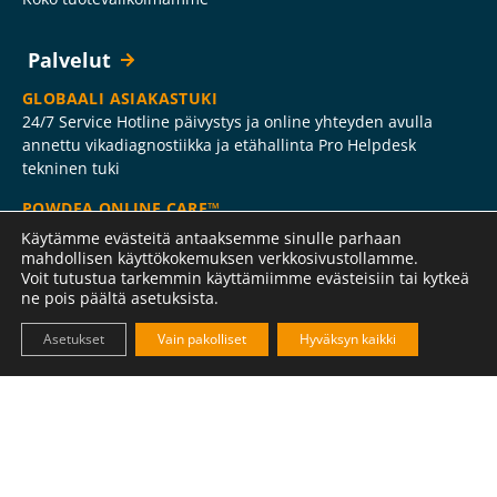
Palvelut
GLOBAALI ASIAKASTUKI
24/7 Service Hotline päivystys ja online yhteyden avulla
annettu vikadiagnostiikka ja etähallinta Pro Helpdesk
tekninen tuki
POWDEA ONLINE CARE™
24/7 päivystys ja online yhteyden avulla annettu
Käytämme evästeitä antaaksemme sinulle parhaan
vikadiagnostiikka ja etähallinta
mahdollisen käyttökokemuksen verkkosivustollamme.
Voit tutustua tarkemmin käyttämiimme evästeisiin tai kytkeä
POWDEA ONSITE CARE™
ne pois päältä asetuksista.
Ennakoivaa huolenpitoa ylläpitosopimuksella
Asetukset
Vain pakolliset
Hyväksyn kaikki
KAIKKI PALVELUT
Palvelumme laitetoimitusten koko elinkaaren ajaksi
Referenssit
Uutiset & artikkelit