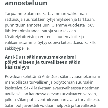
annosteluun
Tarjoamme alamme kattavimman valikoiman
ratkaisuja suursäkkien tyhjennykseen ja tarkkaan,
punnittuun annosteluun. Olemme vuodesta 1989
lähtien toimittaneet satoja suursäkkien
käsittelylaitteistoja eri teollisuuden aloille ja
valikoimistamme löytyy sopiva laiteratkaisu kaikille
säkkityypeille.
Anti-Dust säkinavausmekanismi
pölytiiviiseen ja turvalliseen säkin
käsittelyyn
Powdean kehittämä Anti-Dust säkinavausmekanismi
mahdollistaa turvallisen ja pölyttömän suursäkin
käsittelyn. Säkki lasketaan avausvaiheessa nostimen
avulla säiliön kannessa olevan turvakaaren varaan,
jolloin säkin pohjaventtiili voidaan avata turvallisesti.
Säkin pohjaventtiili voidaan helposti ja turvallisesti