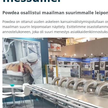
Powdea osallistui maailman suurimmalle leipo
Powdea on ottanut uuden askeleen kansainvälistymispolullaan os
maailman suurin leipomoalan näyttely. Esittelimme osastollam
annostelukoneen, joka oli suuri menestys asiakkaidenkiinnostuks