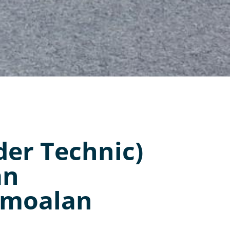
er Technic)
an
omoalan