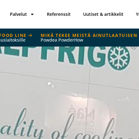
Palvelut
Referenssit
Uutiset & artikkelit
Y
FOOD LINE
MIKÄ TEKEE MEISTÄ AINUTLAATUISEN
uuslaitoksille
Powdea PowderHow