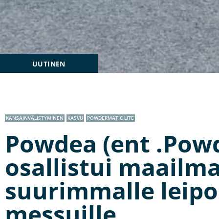
UUTINEN
KANSAINVÄLISTYMINEN
KASVU
POWDERMATIC LITE
Powdea (ent .Powd
osallistui maailm
suurimmalle leip
messuille.