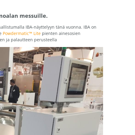
moalan messuille.
allistumalla IBA-näyttelyyn tänä vuonna. IBA on
me
Powdermatic™ Lite
pienten ainesosien
en ja palautteen perusteella