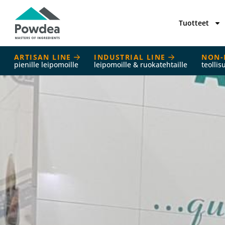
Tuotteet
ARTISAN LINE
INDUSTRIAL LINE
NON-
pienille leipomoille
leipomoille & ruokatehtaille
teollis