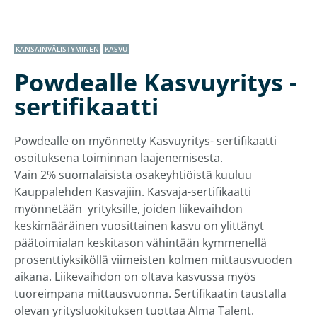
KANSAINVÄLISTYMINEN
KASVU
Powdealle Kasvuyritys -
sertifikaatti
Powdealle on myönnetty Kasvuyritys- sertifikaatti
osoituksena toiminnan laajenemisesta.
Vain 2% suomalaisista osakeyhtiöistä kuuluu
Kauppalehden Kasvajiin. Kasvaja-sertifikaatti
myönnetään yrityksille, joiden liikevaihdon
keskimääräinen vuosittainen kasvu on ylittänyt
päätoimialan keskitason vähintään kymmenellä
prosenttiyksiköllä viimeisten kolmen mittausvuoden
aikana. Liikevaihdon on oltava kasvussa myös
tuoreimpana mittausvuonna. Sertifikaatin taustalla
olevan yritysluokituksen tuottaa Alma Talent.