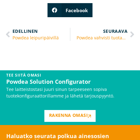
Facebook
EDELLINEN
SEURAAVA
Powdea leipuripäivillä
Powdea vahvisti tuotantoaan uudella asentajalla
TEE SIITÄ OMASI
Powdea Solution Configurator
Tee laitteistostasi juuri sinun tarpeeseen sopiva
tuotekonfiguraattorillamme ja lähetä tarjouspyyntö.
RAKENNA OMASI
Haluatko seurata polkua ainesosien