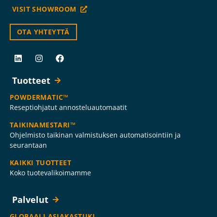
VISIT SHOWROOM
OTA YHTEYTTÄ
Tuotteet
POWDERMATIC™
Reseptiohjatut annosteluautomaatit
TAIKINAMESTARI™
Ohjelmisto taikinan valmistuksen automatisointiin ja
seurantaan
KAIKKI TUOTTEET
Koko tuotevalikoimamme
Palvelut
GLOBAALI ASIAKASTUKI