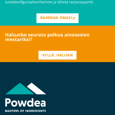
tuotekonfiguraattorillamme ja lähetä tarjouspyyntö.
RAKENNA OMASI
Haluatko seurata polkua ainesosien
mestariksi?
KYLLÄ, HALUAN