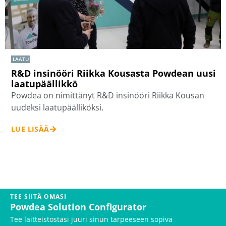
LAATU
R&D insinööri Riikka Kousasta Powdean uusi
laatupäällikkö
Powdea on nimittänyt R&D insinööri Riikka Kousan
uudeksi laatupäälliköksi.
LUE LISÄÄ
TEE SIITÄ OMASI
Powdea Solution Configurator
Tee laitteistostasi juuri sinun tarpeeseen sopiva