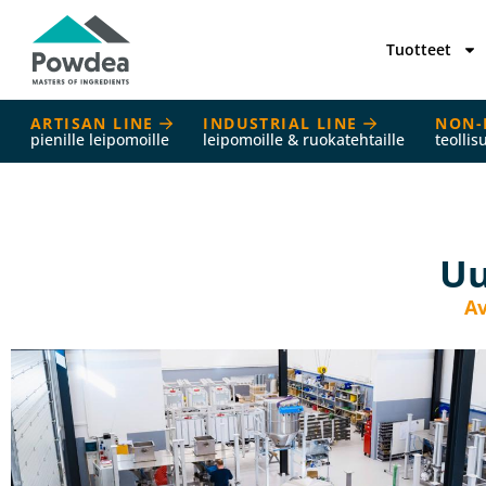
Tuotteet
ARTISAN LINE
INDUSTRIAL LINE
NON-
pienille leipomoille
leipomoille & ruokatehtaille
teollis
Uu
Av