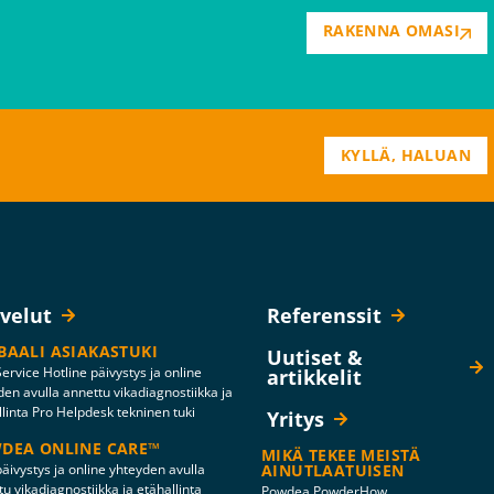
RAKENNA OMASI
KYLLÄ, HALUAN
lvelut
Referenssit
BAALI ASIAKASTUKI
Uutiset &
ervice Hotline päivystys ja online
artikkelit
den avulla annettu vikadiagnostiikka ja
llinta Pro Helpdesk tekninen tuki
Yritys
DEA ONLINE CARE™
MIKÄ TEKEE MEISTÄ
äivystys ja online yhteyden avulla
AINUTLAATUISEN
u vikadiagnostiikka ja etähallinta
Powdea PowderHow