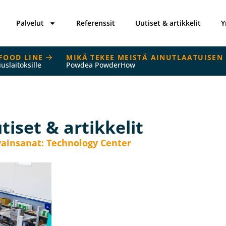
Palvelut
Referenssit
Uutiset & artikkelit
Y
FOOD LINE
MIKÄ TEKEE MEISTÄ AINUTLAATUISEN
uuslaitoksille
Powdea PowderHow
tiset & artikkelit
ainsanat: Technology Center