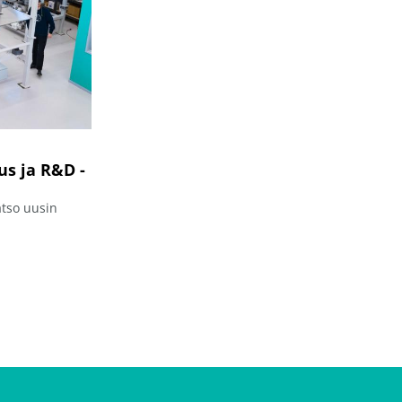
s ja R&D -
atso uusin