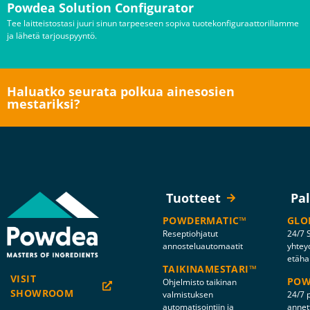
Powdea Solution Configurator
Tee laitteistostasi juuri sinun tarpeeseen sopiva tuotekonfiguraattorillamme
ja lähetä tarjouspyyntö.
Haluatko seurata polkua ainesosien
mestariksi?
Tuotteet
Pa
POWDERMATIC™
GLO
Reseptiohjatut
24/7 S
annosteluautomaatit
yhtey
etäha
TAIKINAMESTARI™
VISIT
POW
Ohjelmisto taikinan
SHOWROOM
valmistuksen
24/7 p
automatisointiin ja
annett