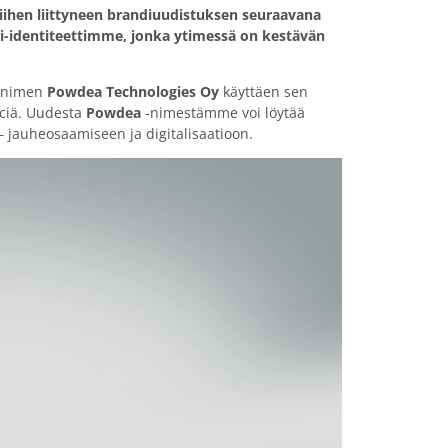
siihen liittyneen brandiuudistuksen seuraavana
-identiteettimme, jonka ytimessä on kestävän
minimen
Powdea
Technologies Oy
käyttäen sen
iciä. Uudesta
Powdea
-nimestämme voi löytää
 jauheosaamiseen ja digitalisaatioon.