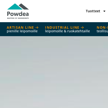
Tuotteet
ARTISAN LINE
INDUSTRIAL LINE
NON-
pienille leipomoille
leipomoille & ruokatehtaille
teollis