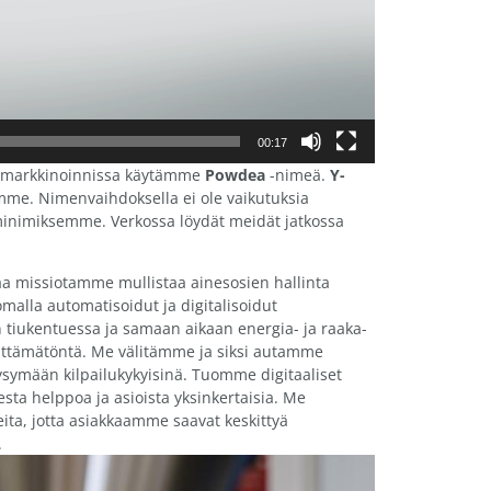
00:17
 markkinoinnissa käytämme
Powdea
-nimeä.
Y-
mme. Nimenvaihdoksella ei ole vaikutuksia
minimiksemme. Verkossa löydät meidät jatkossa
a missiotamme mullistaa ainesosien hallinta
omalla automatisoidut ja digitalisoidut
lun tiukentuessa ja samaan aikaan energia- ja raaka-
lttämätöntä. Me välitämme ja siksi autamme
 pysymään kilpailukykyisinä. Tuomme digitaaliset
sta helppoa ja asioista yksinkertaisia. Me
ta, jotta asiakkaamme saavat keskittyä
.