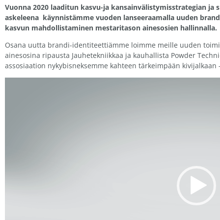
Vuonna 2020 laaditun kasvu-ja kansainvälistymisstrategian ja 
askeleena käynnistämme vuoden lanseeraamalla uuden brandi
kasvun mahdollistaminen mestaritason ainesosien hallinnalla.
Osana uutta brandi-identiteettiämme loimme meille uuden toi
ainesosina ripausta Jauhetekniikkaa ja kauhallista Powder Techn
assosiaation nykybisneksemme kahteen tärkeimpään kivijalkaan –
Videotoistin