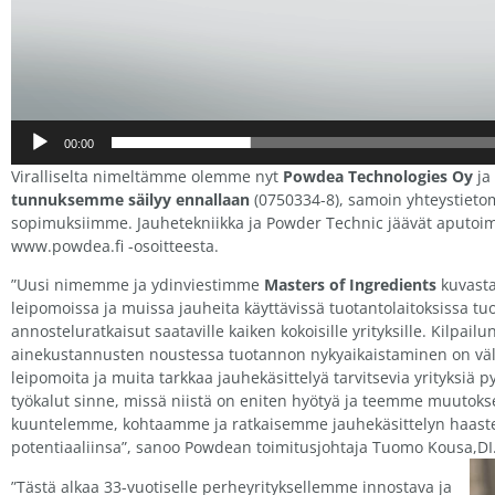
00:00
Viralliselta nimeltämme olemme nyt
Powdea Technologies Oy
ja
tunnuksemme säilyy ennallaan
(0750334-8), samoin yhteystieto
sopimuksiimme. Jauhetekniikka ja Powder Technic jäävät aputoi
www.powdea.fi -osoitteesta.
”Uusi nimemme ja ydinviestimme
Masters of Ingredients
kuvasta
leipomoissa ja muissa jauheita käyttävissä tuotantolaitoksissa tu
annosteluratkaisut saataville kaiken kokoisille yrityksille. Kilpai
ainekustannusten noustessa tuotannon nykyaikaistaminen on vä
leipomoita ja muita tarkkaa jauhekäsittelyä tarvitsevia yrityksiä
työkalut sinne, missä niistä on eniten hyötyä ja teemme muutokse
kuuntelemme, kohtaamme ja ratkaisemme jauhekäsittelyn haastei
potentiaaliinsa”, sanoo Powdean toimitusjohtaja Tuomo Kousa,DI
”Tästä alkaa 33-vuotiselle perheyrityksellemme innostava ja