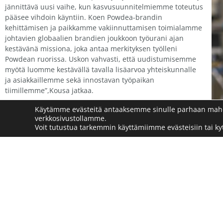
jännittävä uusi vaihe, kun kasvusuunnitelmiemme toteutus
pääsee vihdoin käyntiin. Koen Powdea-brandin
kehittämisen ja paikkamme vakiinnuttamisen toimialamme
johtavien globaalien brandien joukkoon työurani ajan
kestävänä missiona, joka antaa merkityksen työlleni
Powdean ruorissa. Uskon vahvasti, että uudistumisemme
myötä luomme kestävällä tavalla lisäarvoa yhteiskunnalle
ja asiakkaillemme sekä innostavan työpaikan
tiimillemme”,Kousa jatkaa.
Lisätietoa: Toimitusjohtaja Tuomo Kousa
Käytämme evästeitä antaaksemme sinulle parhaan mah
verkkosivustollamme.
044-5254056
Voit tutustua tarkemmin käyttämiimme evästeisiin tai kyt