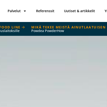
Palvelut
Referenssit
Uutiset & artikkelit
Y
FOOD LINE
MIKÄ TEKEE MEISTÄ AINUTLAATUISEN
uuslaitoksille
Powdea PowderHow