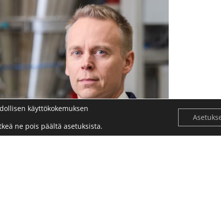
dollisen käyttökokemuksen
Asetuks
keä ne pois päältä asetuksista.