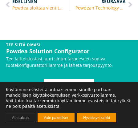
EDELLINEN
SEURAAVA
Powdea aloittaa vientitoiminnan Australiaan ja Uuteen Seelantiin
Powdean Technology Center otettu käyttöön
TEE SIITÄ OMASI
Powdea Solution Configurator
Tee laitteistostasi juuri sinun tarpeeseen sopiva
tuotekonfiguraattorillamme ja lähetä tarjouspyyntö.
RAKENNA OMASI
Käytämme evästeitä antaaksemme sinulle parhaan
mahdollisen käyttökokemuksen verkkosivustollamme.
Voit tutustua tarkemmin käyttämiimme evästeisiin tai kytkeä
Haluatko seurata polkua ainesosien
ne pois päältä asetuksista.
mestariksi?
Asetukset
Vain pakolliset
Hyväksyn kaikki
KYLLÄ, HALUAN