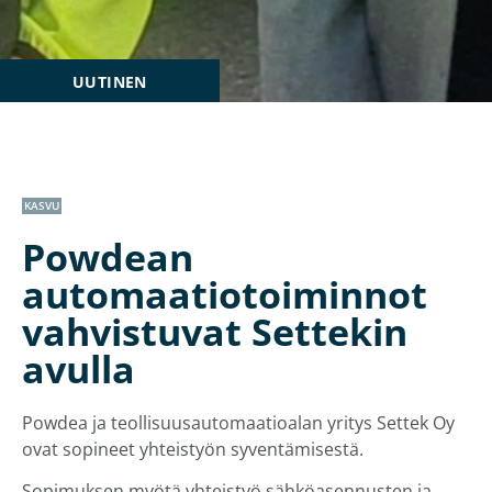
UUTINEN
KASVU
Powdean
automaatiotoiminnot
vahvistuvat Settekin
avulla
Powdea ja teollisuusautomaatioalan yritys Settek Oy
ovat sopineet yhteistyön syventämisestä.
Sopimuksen myötä yhteistyö sähköasennusten ja