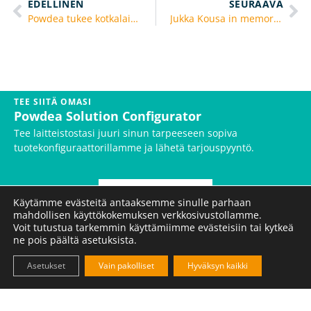
EDELLINEN
SEURAAVA
Powdea tukee kotkalaista nuorisourheilua
Jukka Kousa in memoriam
TEE SIITÄ OMASI
Powdea Solution Configurator
Tee laitteistostasi juuri sinun tarpeeseen sopiva
tuotekonfiguraattorillamme ja lähetä tarjouspyyntö.
RAKENNA OMASI
Käytämme evästeitä antaaksemme sinulle parhaan
mahdollisen käyttökokemuksen verkkosivustollamme.
Voit tutustua tarkemmin käyttämiimme evästeisiin tai kytkeä
Haluatko seurata polkua ainesosien
ne pois päältä asetuksista.
mestariksi?
Asetukset
Vain pakolliset
Hyväksyn kaikki
KYLLÄ, HALUAN