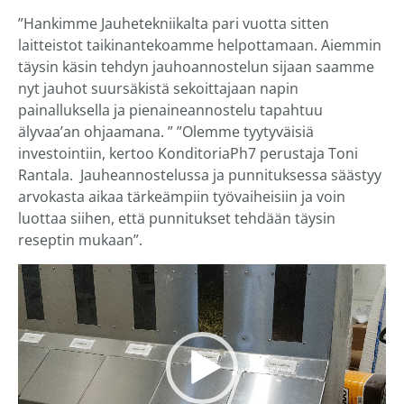
”Hankimme Jauhetekniikalta pari vuotta sitten
laitteistot taikinantekoamme helpottamaan. Aiemmin
täysin käsin tehdyn jauhoannostelun sijaan saamme
nyt jauhot suursäkistä sekoittajaan napin
painalluksella ja pienaineannostelu tapahtuu
älyvaa’an ohjaamana. ” ”Olemme tyytyväisiä
investointiin, kertoo KonditoriaPh7 perustaja Toni
Rantala. Jauheannostelussa ja punnituksessa säästyy
arvokasta aikaa tärkeämpiin työvaiheisiin ja voin
luottaa siihen, että punnitukset tehdään täysin
reseptin mukaan”.
Videotoistin