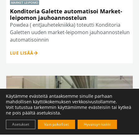
MARKET LEIPOMO
Konditoria Galette automatisoi Market-
leipomon jauhoannostelun
Powdea ( entJauhetekniikka) toteutti Konditoria
Galetten uuden market-leipomon jauhoannostelun
automatisoinnin
LUE LISÄÄ
Käytämme evästeitä antaaksemme sinulle parhaan
mahdollisen käyttökokemuksen verkkosivustollamme.
Voit tutustua tarkemmin käyttämiimme evästeisiin tai kytkeä
ne pois päältä asetuksista.
Asetukset
Vain pakolliset
Hyväksyn kaikki